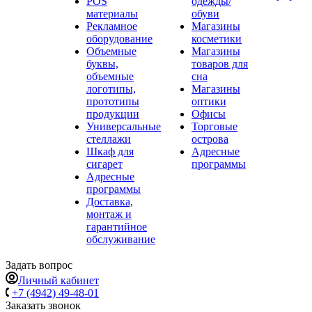
POS
одежды/
материалы
обуви
Рекламное
Магазины
оборудование
косметики
Объемные
Магазины
буквы,
товаров для
объемные
сна
логотипы,
Магазины
прототипы
оптики
продукции
Офисы
Универсальные
Торговые
стеллажи
острова
Шкаф для
Адресные
сигарет
программы
Адресные
программы
Доставка,
монтаж и
гарантийное
обслуживание
Задать вопрос
Личный кабинет
+7 (4942) 49-48-01
Заказать звонок