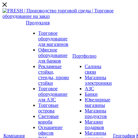
Продукция
Торговое
оборудование
для магазинов
Офисное
оборудование
Портфолио
для банков
Рекламные
Салоны
стойки,
связи
стенды, промо
Магазины
стойки
электроники
Торговое
АЗС
оборудование
Банки
для АЗС
Ювелирные
Торговые
магазины
острова
Магазины
Световые
продуктов
короба
Магазин
Оснащение
подарков
офисов
Магазины
Компания
География