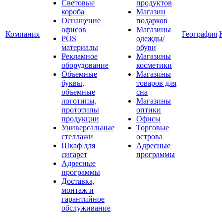
Световые
продуктов
короба
Магазин
Оснащение
подарков
офисов
Магазины
Компания
География
POS
одежды/
материалы
обуви
Рекламное
Магазины
оборудование
косметики
Объемные
Магазины
буквы,
товаров для
объемные
сна
логотипы,
Магазины
прототипы
оптики
продукции
Офисы
Универсальные
Торговые
стеллажи
острова
Шкаф для
Адресные
сигарет
программы
Адресные
программы
Доставка,
монтаж и
гарантийное
обслуживание