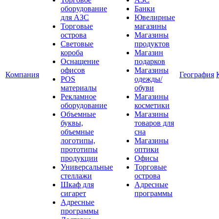
оборудование
Банки
для АЗС
Ювелирные
Торговые
магазины
острова
Магазины
Световые
продуктов
короба
Магазин
Оснащение
подарков
офисов
Магазины
Компания
География
POS
одежды/
материалы
обуви
Рекламное
Магазины
оборудование
косметики
Объемные
Магазины
буквы,
товаров для
объемные
сна
логотипы,
Магазины
прототипы
оптики
продукции
Офисы
Универсальные
Торговые
стеллажи
острова
Шкаф для
Адресные
сигарет
программы
Адресные
программы