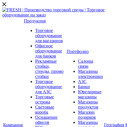
Продукция
Торговое
оборудование
для магазинов
Офисное
оборудование
Портфолио
для банков
Рекламные
Салоны
стойки,
связи
стенды, промо
Магазины
стойки
электроники
Торговое
АЗС
оборудование
Банки
для АЗС
Ювелирные
Торговые
магазины
острова
Магазины
Световые
продуктов
короба
Магазин
Оснащение
подарков
офисов
Магазины
Компания
География