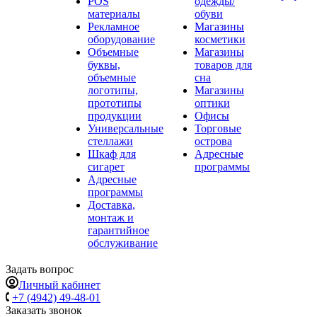
POS
одежды/
материалы
обуви
Рекламное
Магазины
оборудование
косметики
Объемные
Магазины
буквы,
товаров для
объемные
сна
логотипы,
Магазины
прототипы
оптики
продукции
Офисы
Универсальные
Торговые
стеллажи
острова
Шкаф для
Адресные
сигарет
программы
Адресные
программы
Доставка,
монтаж и
гарантийное
обслуживание
Задать вопрос
Личный кабинет
+7 (4942) 49-48-01
Заказать звонок