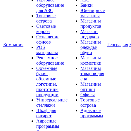
оборудование
Банки
для АЗС
Ювелирные
Торговые
магазины
острова
Магазины
Световые
продуктов
короба
Магазин
Оснащение
подарков
офисов
Магазины
Компания
География
POS
одежды/
материалы
обуви
Рекламное
Магазины
оборудование
косметики
Объемные
Магазины
буквы,
товаров для
объемные
сна
логотипы,
Магазины
прототипы
оптики
продукции
Офисы
Универсальные
Торговые
стеллажи
острова
Шкаф для
Адресные
сигарет
программы
Адресные
программы