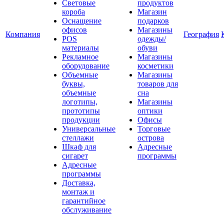
Световые
продуктов
короба
Магазин
Оснащение
подарков
офисов
Магазины
Компания
География
POS
одежды/
материалы
обуви
Рекламное
Магазины
оборудование
косметики
Объемные
Магазины
буквы,
товаров для
объемные
сна
логотипы,
Магазины
прототипы
оптики
продукции
Офисы
Универсальные
Торговые
стеллажи
острова
Шкаф для
Адресные
сигарет
программы
Адресные
программы
Доставка,
монтаж и
гарантийное
обслуживание